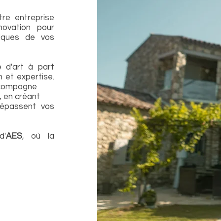
tre entreprise
nnovation pour
fiques de vos
 d'art à part
 et expertise.
ccompagne
, en créant
épassent vos
d'
AES
, où la