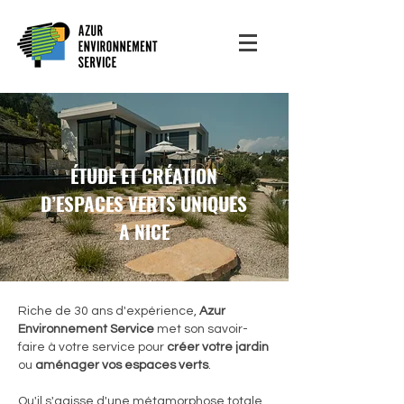
ÉTUDE ET CRÉATION
D’ESPACES VERTS UNIQUES
A NICE
Riche de 30 ans d'expérience,
Azur
Environnement Service
met son savoir-
faire à votre service pour
créer votre jardin
ou
aménager vos espaces verts
.
Qu'il s'agisse d'une métamorphose totale