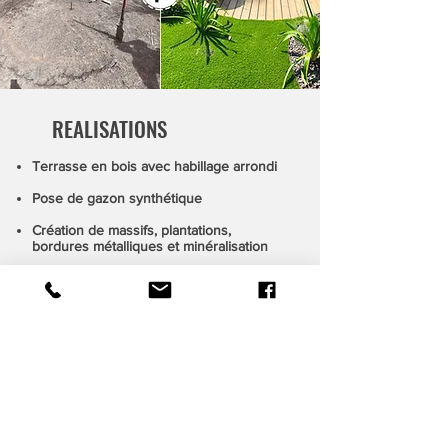
REALISATIO
NS
Terrasse en b
ois avec habillage arrondi
Pose de gazon synthétique
Création de massifs
, plantations
,
bordures métalliq
ue
s et minéralisation
AVANT
APRES