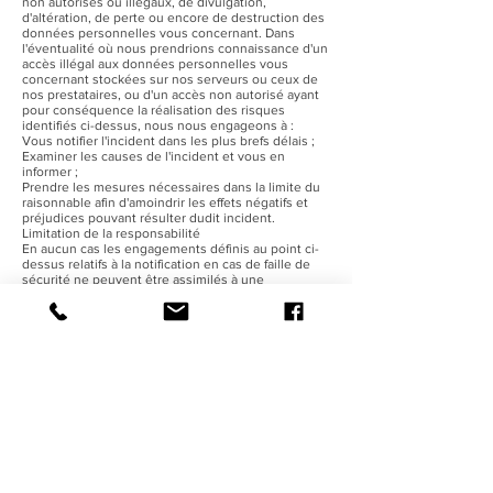
non autorisés ou illégaux, de divulgation,
d'altération, de perte ou encore de destruction des
données personnelles vous concernant. Dans
l'éventualité où nous prendrions connaissance d'un
accès illégal aux données personnelles vous
concernant stockées sur nos serveurs ou ceux de
nos prestataires, ou d'un accès non autorisé ayant
pour conséquence la réalisation des risques
identifiés ci-dessus, nous nous engageons à :
Vous notifier l'incident dans les plus brefs délais ;
Examiner les causes de l'incident et vous en
informer ;
Prendre les mesures nécessaires dans la limite du
raisonnable afin d'amoindrir les effets négatifs et
préjudices pouvant résulter dudit incident.
Limitation de la responsabilité
En aucun cas les engagements définis au point ci-
dessus relatifs à la notification en cas de faille de
sécurité ne peuvent être assimilés à une
quelconque reconnaissance de faute ou de
responsabilité quant à la survenance de l'incident
en question.
13- Transfert des données personnelles à l'étranger
Pas de transfert en dehors de l'Union européenne .
L'Éditeur s'engage à ne pas transférer les données
personnelles de ses Utilisateurs en dehors de
l'Union européenne.ù
14- Modification de la politique de confidentialité
En cas de modification de la présente Politique de
Confidentialité, engagement de ne pas baisser le